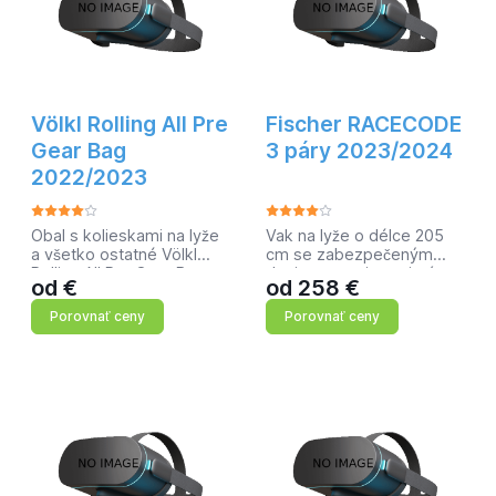
Völkl Rolling All Pre
Fischer RACECODE
Gear Bag
3 páry 2023/2024
2022/2023
Obal s kolieskami na lyže
Vak na lyže o délce 205
a všetko ostatné Völkl
cm se zabezpečeným
Rolling All Pre Gear Bag
designem pojme tři páry
od
€
od
258
€
200cm. Obal s kolieskami
lyží. Dvojitý zip a
na lyže a všetko ostatné
kompresní popruhy udržují
Porovnať ceny
Porovnať ceny
Völkl Rolling All Pre Gear
věci v bezpečí se
Bag 200cm: Rozmery 200
snadným přístupem v
× 36 × 25 cm objem 180 L
případě potřeby.
Vyztužený obal chrání vak
před ostrými ocelovými
okraji.