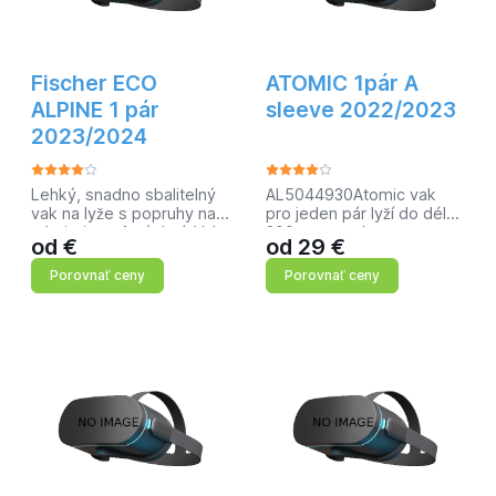
Fischer ECO
ATOMIC 1pár A
ALPINE 1 pár
sleeve 2022/2023
2023/2024
Lehký, snadno sbalitelný
AL5044930Atomic vak
vak na lyže s popruhy na
pro jeden pár lyží do délky
rukojeti pro 1 pár lyží. Vak
200cmpopruh přes
od
€
od
29
€
je dlouhý 190 cm. Dvojitý
ramenorozměry 205x34x1
zip poskytuje snadný
cmhmotnost 310gbarva
Porovnať ceny
Porovnať ceny
přístup v případě potřeby.
černá/šedá