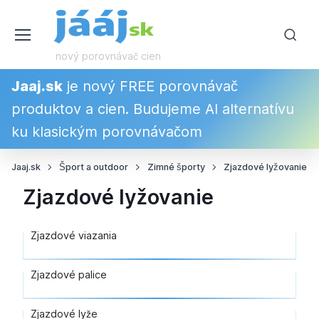
nový porovnávač cien
Jaaj.sk
je nový FREE porovnávač
produktov a cien. Budujeme AI alternatívu
ku klasickým porovnávačom
Jaaj.sk
Šport a outdoor
Zimné športy
Zjazdové lyžovanie
Zjazdové lyžovanie
Zjazdové viazania
Zjazdové palice
Zjazdové lyže